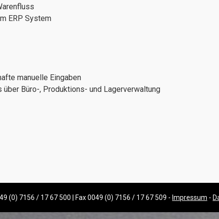
arenfluss
 im ERP System
hafte manuelle Eingaben
 über Büro-, Produktions- und Lagerverwaltung
49 (0) 7156 / 17 67 500 | Fax 0049 (0) 7156 / 17 67 509 -
Impressum
-
D