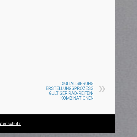
DIGITALISIERUNG
ERSTELLUNGSPROZESS
GÜLTIGER RAD-REIFEN-
KOMBINATIONEN
atenschutz