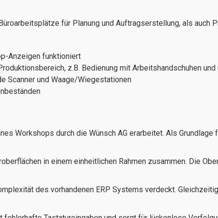
roarbeitsplätze für Planung und Auftragserstellung, als auch P
op-Anzeigen funktioniert
n Produktionsbereich, z.B. Bedienung mit Arbeitshandschuhen u
ode Scanner und Waage/Wiegestationen
enbeständen
es Workshops durch die Wünsch AG erarbeitet. Als Grundlage f
berflächen in einem einheitlichen Rahmen zusammen. Die Oberfl
omplexität des vorhandenen ERP Systems verdeckt. Gleichzeitig
 fehlerhafte Tastatureingaben und sorgt für lückenlose Verfolg