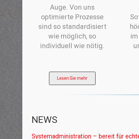
Auge. Von uns
optimierte Prozesse
So
sind so standardisiert
hö
wie möglich, so
im
individuell wie nötig.
u
Lesen Sie mehr
Systemadministration – bereit für ech